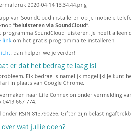
app van SoundCloud installeren op je mobiele telefo
knop “
beluisteren via
SoundCloud
“.
t programma SoundCloud luisteren. Je hoeft alleen
e link
om het gratis programma te installeren.
richt
, dan helpen we je verder!
aat er dat het bedrag te laag is!
probleem. Elk bedrag is namelijk mogelijk! Je kunt 
afari in plaats van Google Chrome.
 overmaken naar Life Connexion onder vermelding van
0413 667 774.
d onder RSIN 813790256. Giften zijn belastingaftrekb
over wat jullie doen?